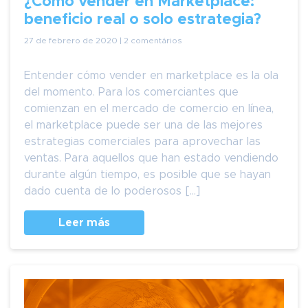
¿Cómo vender en Marketplace:
beneficio real o solo estrategia?
27 de febrero de 2020 | 2 comentários
Entender cómo vender en marketplace es la ola
del momento. Para los comerciantes que
comienzan en el mercado de comercio en línea,
el marketplace puede ser una de las mejores
estrategias comerciales para aprovechar las
ventas. Para aquellos que han estado vendiendo
durante algún tiempo, es posible que se hayan
dado cuenta de lo poderosos […]
Leer más