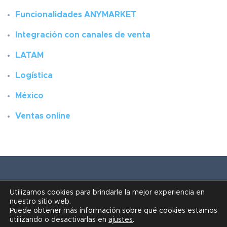
Funcionalidades ANYMARKET
Integración con canales de venta
LATAM
Logística
México
Ventas online
Utilizamos cookies para brindarle la mejor experiencia en
nuestro sitio web.
Puede obtener más información sobre qué cookies estamos
© Todos os direitos reservados.
utilizando o desactivarlas en
ajustes
.