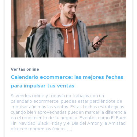
Ventas online
Calendario ecommerce: las mejores fechas
para impulsar tus ventas
Si vendes online y todavía no trabajas con un
calendario ecommerce, puedes estar perdiéndote de
impulsar aún más las ventas. Estas fechas estratégicas
cuando bien aprovechadas pueden marcar la diferencia
en el rendimiento de tu negocio. Eventos como El Buen
Fin, Navidad, Black Friday y el Día del Amor y la Amistad
ofrecen momentos únicos […]