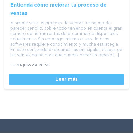
Entienda cómo mejorar tu proceso de
ventas
A simple vista, el proceso de ventas online puede
parecer sencillo, sobre todo teniendo en cuenta el gran
número de herramientas de e-commerce disponibles
actualmente. Sin embargo, mismo el uso de esos
softwares requiere conocimiento y mucha estrategia.
En este contenido explicamos las principales etapas de
las ventas online para que puedas hacer un repaso […]
29 de julio de 2024
Leer más