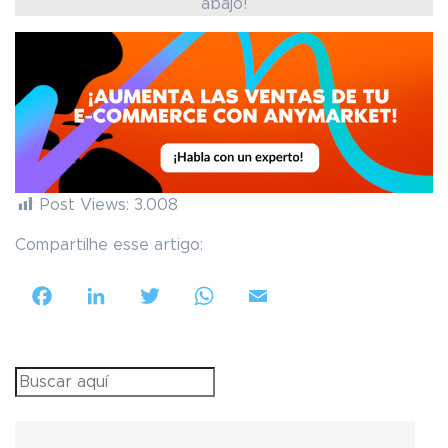
abajo!
Post Views:
3.008
Compartilhe esse artigo:
Facebook
LinkedIn
Twitter
WhatsApp
Email
Search