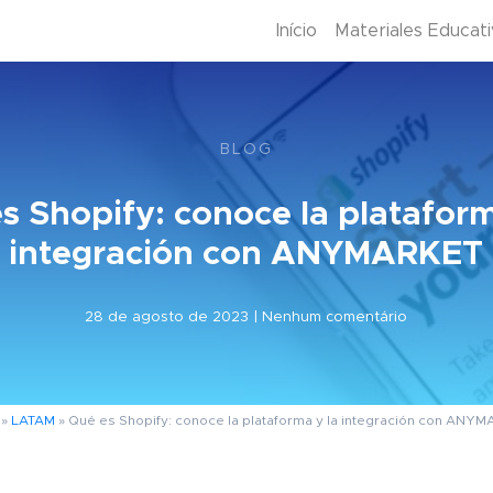
Início
Materiales Educat
BLOG
s Shopify: conoce la plataform
integración con ANYMARKET
28 de agosto de 2023 | Nenhum comentário
»
LATAM
»
Qué es Shopify: conoce la plataforma y la integración con ANY